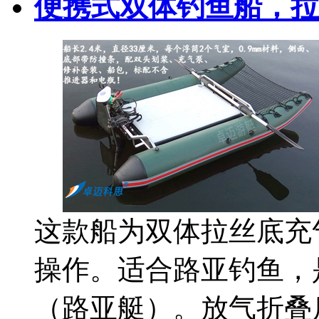
便携式双体钓鱼船，拉
这款船为双体拉丝底充
操作。适合路亚钓鱼，
（路亚艇）。放气折叠