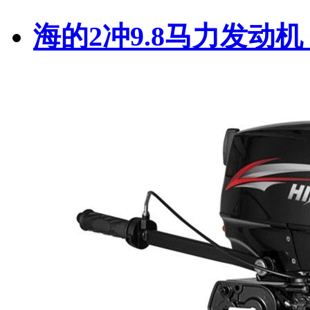
海的2冲9.8马力发动机 