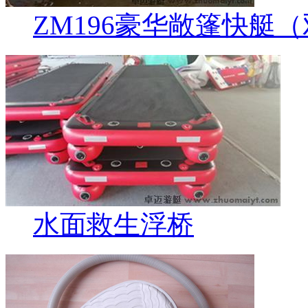
ZM196豪华敞篷快艇
水面救生浮桥