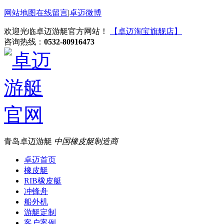
网站地图
在线留言
|
卓迈微博
欢迎光临卓迈游艇官方网站！
【卓迈淘宝旗舰店】
咨询热线：
0532-80916473
青岛卓迈游艇
中国橡皮艇制造商
卓迈首页
橡皮艇
RIB橡皮艇
冲锋舟
船外机
游艇定制
客户案例