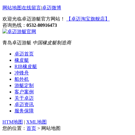
网站地图
在线留言
|
卓迈微博
欢迎光临卓迈游艇官方网站！
【卓迈淘宝旗舰店】
咨询热线：
0532-80916473
青岛卓迈游艇
中国橡皮艇制造商
卓迈首页
橡皮艇
RIB橡皮艇
冲锋舟
船外机
游艇定制
客户案例
关于卓迈
卓迈资讯
服务保障
HTM地图
|
XML地图
您的位置：
首页
> 网站地图