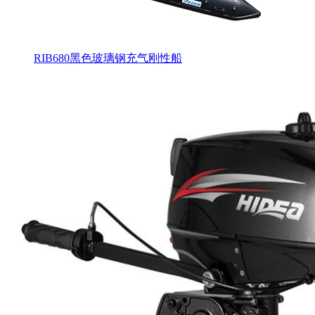
RIB680黑色玻璃钢充气刚性船