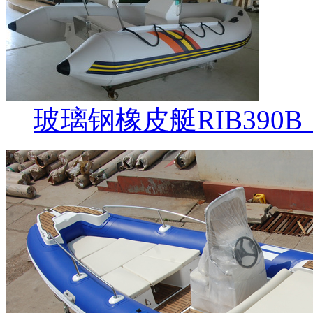
玻璃钢橡皮艇RIB390