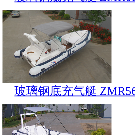
玻璃钢底充气艇 ZMR568