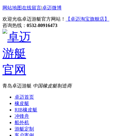
网站地图
在线留言
|
卓迈微博
欢迎光临卓迈游艇官方网站！
【卓迈淘宝旗舰店】
咨询热线：
0532-80916473
青岛卓迈游艇
中国橡皮艇制造商
卓迈首页
橡皮艇
RIB橡皮艇
冲锋舟
船外机
游艇定制
客户案例