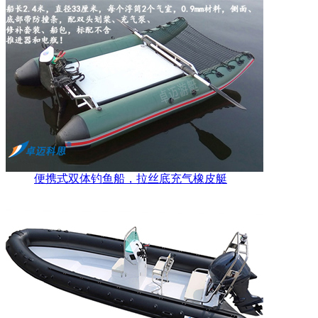
便携式双体钓鱼船，拉丝底充气橡皮艇