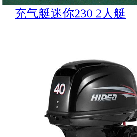
充气艇迷你230 2人艇