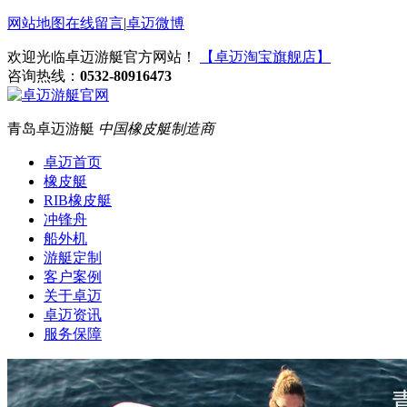
网站地图
在线留言
|
卓迈微博
欢迎光临卓迈游艇官方网站！
【卓迈淘宝旗舰店】
咨询热线：
0532-80916473
青岛卓迈游艇
中国橡皮艇制造商
卓迈首页
橡皮艇
RIB橡皮艇
冲锋舟
船外机
游艇定制
客户案例
关于卓迈
卓迈资讯
服务保障