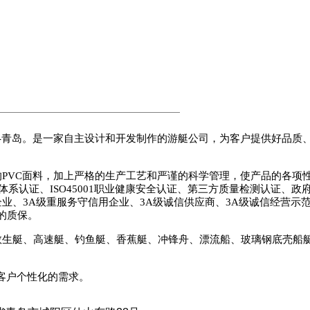
-
青岛。是一家自主设计和开发制作的游艇公司，为客户提供好品质
的
PVC
面料，加上严格的生产工艺和严谨的科学管理，使产品的各项
体系认证、
ISO45001
职业健康安全认证、第三方质量检测认证、政
企业、
3A
级重服务守信用企业、
3A
级诚信供应商、
3A
级诚信经营示
的质保。
救生艇、高速艇、钓鱼艇、香蕉艇、冲锋舟、漂流船、玻璃钢底壳船
客户个性化的需求。