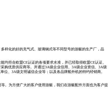
、多样化的好的充气式、玻璃钢式等不同型号的游艇的生产厂，品
性能均符合欧盟
CE
认证的各项要求水准，并已经取得欧盟
CE
认证、
府采购优质供应商等。并通过
3A
级企业信用、
3A
级企业资信、
3A
级
范单位、
3A
级文明诚信企业等；以及各品牌船外机的特约经销商。
艇等。为方便广大的客户使用游艇，我们在游艇配件方面也为客户提