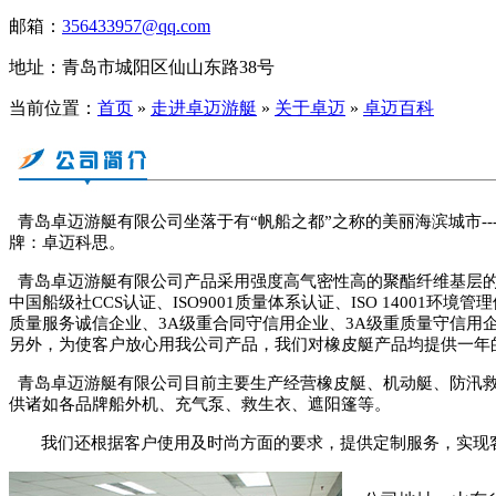
邮箱：
356433957@qq.com
地址：青岛市城阳区仙山东路38号
当前位置：
首页
»
走进卓迈游艇
»
关于卓迈
»
卓迈百科
青岛卓迈游艇有限公司坐落于有
“帆船之都”之称的美丽海滨城市
--
牌：卓迈科思。
青岛卓迈游艇有限公司产品采用强度高气密性高的聚酯纤维基层
中国船级社
CCS
认证、
ISO9001
质量体系认证、
ISO 14001
环境管理
质量服务诚信企业、
3A
级重合同守信用企业、
3A
级重质量守信用
另外，为使客户放心用我公司产品，我们对橡皮艇产品均提供一年
青岛卓迈游艇有限公司目前主要生产经营橡皮艇、机动艇、防汛
供诸如各品牌船外机、充气泵、救生衣、遮阳篷等。
我们还根据客户使用及时尚方面的要求，提供定制服务，实现