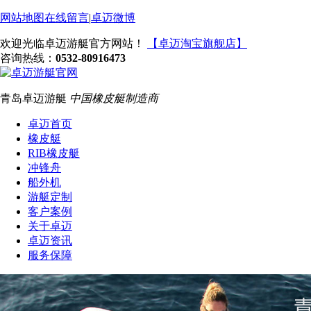
网站地图
在线留言
|
卓迈微博
欢迎光临卓迈游艇官方网站！
【卓迈淘宝旗舰店】
咨询热线：
0532-80916473
青岛卓迈游艇
中国橡皮艇制造商
卓迈首页
橡皮艇
RIB橡皮艇
冲锋舟
船外机
游艇定制
客户案例
关于卓迈
卓迈资讯
服务保障