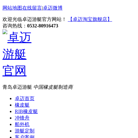
网站地图
在线留言
|
卓迈微博
欢迎光临卓迈游艇官方网站！
【卓迈淘宝旗舰店】
咨询热线：
0532-80916473
青岛卓迈游艇
中国橡皮艇制造商
卓迈首页
橡皮艇
RIB橡皮艇
冲锋舟
船外机
游艇定制
客户案例