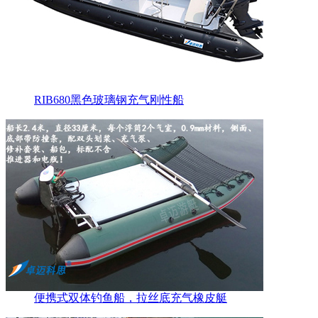
RIB680黑色玻璃钢充气刚性船
便携式双体钓鱼船，拉丝底充气橡皮艇