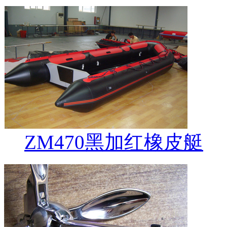
ZM470黑加红橡皮艇