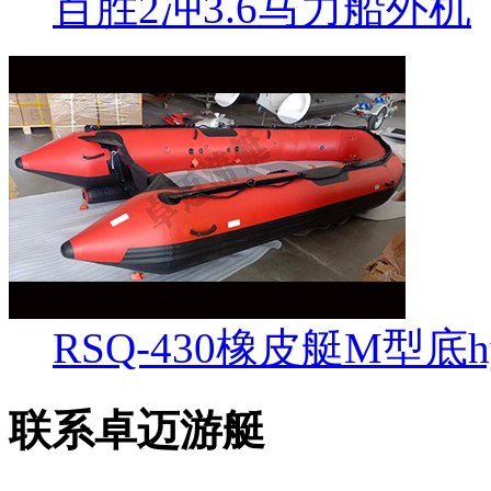
百胜2冲3.6马力船外机
RSQ-430橡皮艇M型底hy
联系卓迈游艇