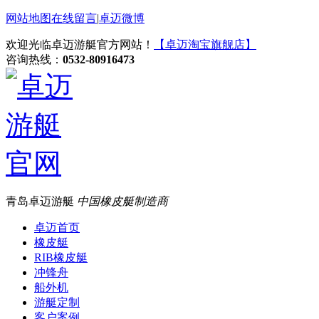
网站地图
在线留言
|
卓迈微博
欢迎光临卓迈游艇官方网站！
【卓迈淘宝旗舰店】
咨询热线：
0532-80916473
青岛卓迈游艇
中国橡皮艇制造商
卓迈首页
橡皮艇
RIB橡皮艇
冲锋舟
船外机
游艇定制
客户案例