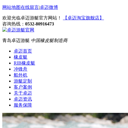
网站地图
在线留言
|
卓迈微博
欢迎光临卓迈游艇官方网站！
【卓迈淘宝旗舰店】
咨询热线：
0532-80916473
青岛卓迈游艇
中国橡皮艇制造商
卓迈首页
橡皮艇
RIB橡皮艇
冲锋舟
船外机
游艇定制
客户案例
关于卓迈
卓迈资讯
服务保障