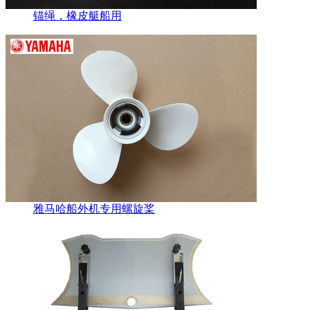
锚绳，橡皮艇船用
雅马哈船外机专用螺旋桨