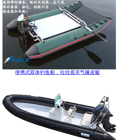
便携式双体钓鱼船，拉丝底充气橡皮艇