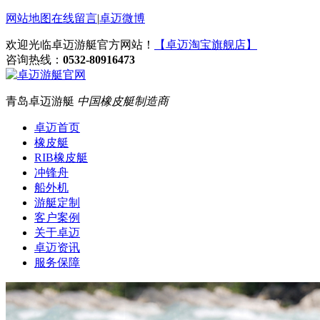
网站地图
在线留言
|
卓迈微博
欢迎光临卓迈游艇官方网站！
【卓迈淘宝旗舰店】
咨询热线：
0532-80916473
青岛卓迈游艇
中国橡皮艇制造商
卓迈首页
橡皮艇
RIB橡皮艇
冲锋舟
船外机
游艇定制
客户案例
关于卓迈
卓迈资讯
服务保障