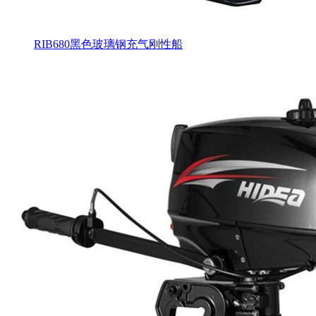
RIB680黑色玻璃钢充气刚性船