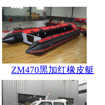
ZM470黑加红橡皮艇