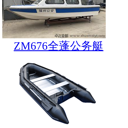
ZM676全蓬公务艇