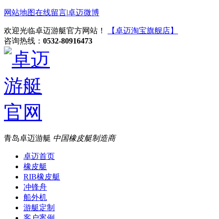
网站地图
在线留言
|
卓迈微博
欢迎光临卓迈游艇官方网站！
【卓迈淘宝旗舰店】
咨询热线：
0532-80916473
青岛卓迈游艇
中国橡皮艇制造商
卓迈首页
橡皮艇
RIB橡皮艇
冲锋舟
船外机
游艇定制
客户案例