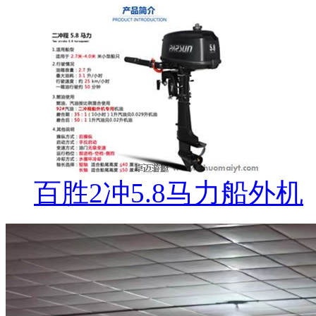
百胜2冲5.8马力船外机