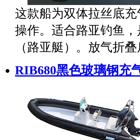
这款船为双体拉丝底充
操作。适合路亚钓鱼，
（路亚艇）。放气折叠
RIB680黑色玻璃钢充