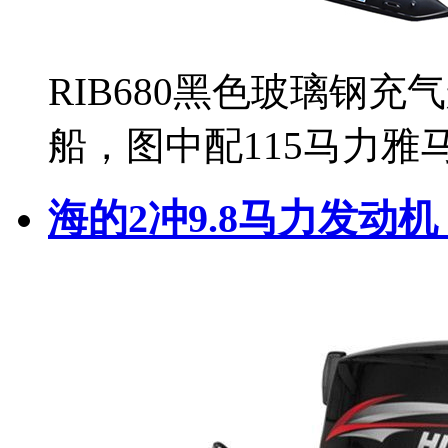
RIB680黑色玻璃钢充
船，图中配115马力
海的2冲9.8马力发动机 