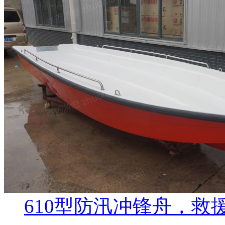
610型防汛冲锋舟，救