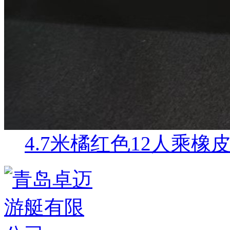
4.7米橘红色12人乘橡