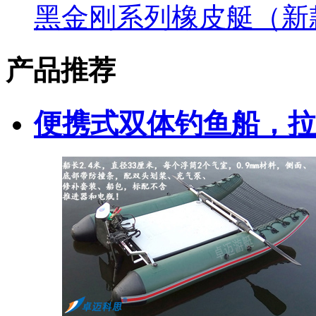
黑金刚系列橡皮艇（新
产品推荐
便携式双体钓鱼船，拉