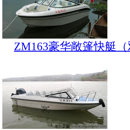
ZM163豪华敞篷快艇