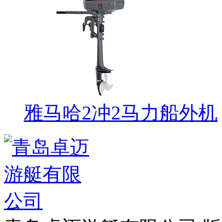
雅马哈2冲2马力船外机