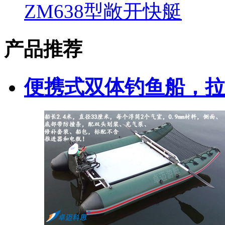
ZM638型敞开快艇
产品推荐
便携式双体钓鱼船，拉