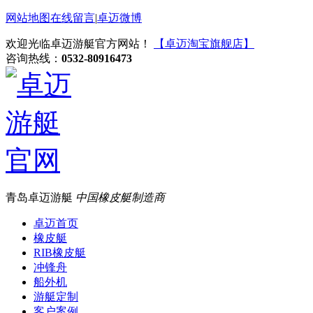
网站地图
在线留言
|
卓迈微博
欢迎光临卓迈游艇官方网站！
【卓迈淘宝旗舰店】
咨询热线：
0532-80916473
青岛卓迈游艇
中国橡皮艇制造商
卓迈首页
橡皮艇
RIB橡皮艇
冲锋舟
船外机
游艇定制
客户案例