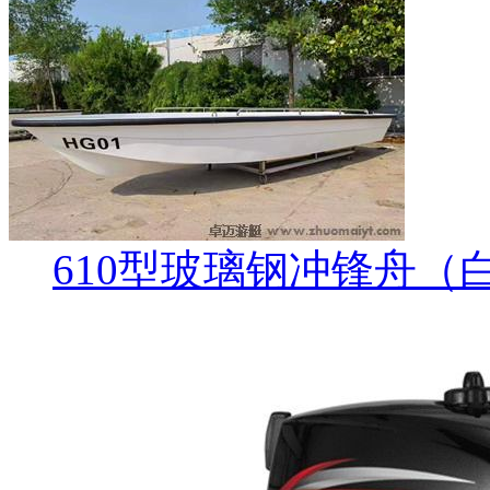
610型玻璃钢冲锋舟（