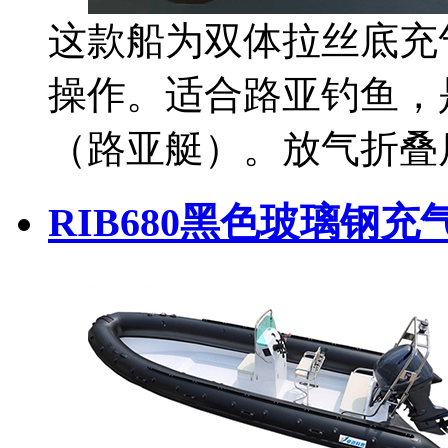
这款船为双体拉丝底充
操作。适合路亚钓鱼，
（路亚艇）。放气折叠
RIB680黑色玻璃钢充