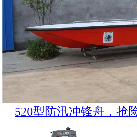
520型防汛冲锋舟，抢