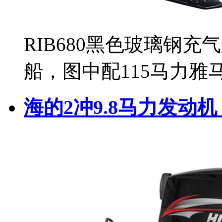
RIB680黑色玻璃钢充
船，图中配115马力
海的2冲9.8马力发动机 