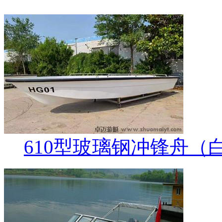
610型玻璃钢冲锋舟（