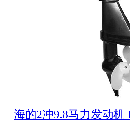
海的2冲9.8马力发动机 H