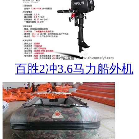
百胜2冲3.6马力船外机