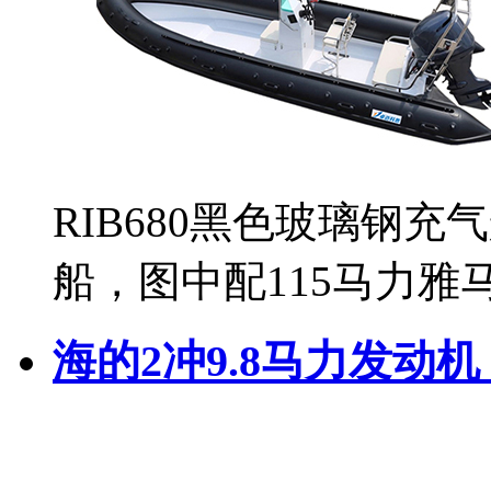
RIB680黑色玻璃钢充
船，图中配115马力
海的2冲9.8马力发动机 