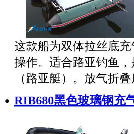
这款船为双体拉丝底充
操作。适合路亚钓鱼，
（路亚艇）。放气折叠
RIB680黑色玻璃钢充