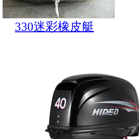
330迷彩橡皮艇