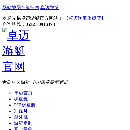
网站地图
在线留言
|
卓迈微博
欢迎光临卓迈游艇官方网站！
【卓迈淘宝旗舰店】
咨询热线：
0532-80916473
青岛卓迈游艇
中国橡皮艇制造商
卓迈首页
橡皮艇
RIB橡皮艇
冲锋舟
船外机
游艇定制
客户案例