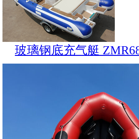
玻璃钢底充气艇 ZMR6