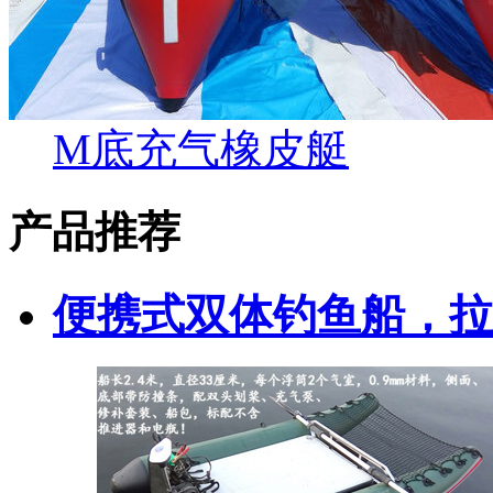
M底充气橡皮艇
产品推荐
便携式双体钓鱼船，拉