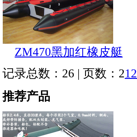
ZM470黑加红橡皮艇
记录总数：26 | 页数：2
1
2
推荐产品