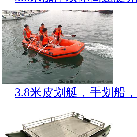
3.8米皮划艇，手划船