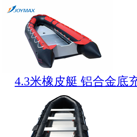
4.3米橡皮艇 铝合金底