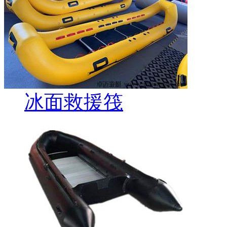
冰面救援筏