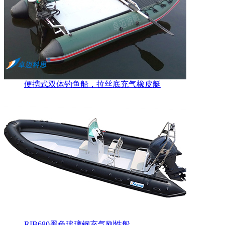
便携式双体钓鱼船，拉丝底充气橡皮艇
RIB680黑色玻璃钢充气刚性船