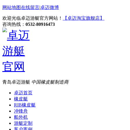
网站地图
在线留言
|
卓迈微博
欢迎光临卓迈游艇官方网站！
【卓迈淘宝旗舰店】
咨询热线：
0532-80916473
青岛卓迈游艇
中国橡皮艇制造商
卓迈首页
橡皮艇
RIB橡皮艇
冲锋舟
船外机
游艇定制
客户案例