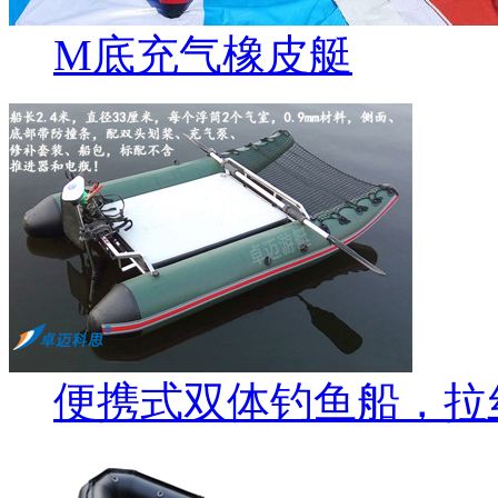
M底充气橡皮艇
便携式双体钓鱼船，拉