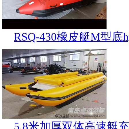
RSQ-430橡皮艇M型底hy
5.8米加厚双体高速艇