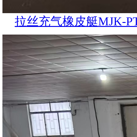
拉丝充气橡皮艇MJK-PT