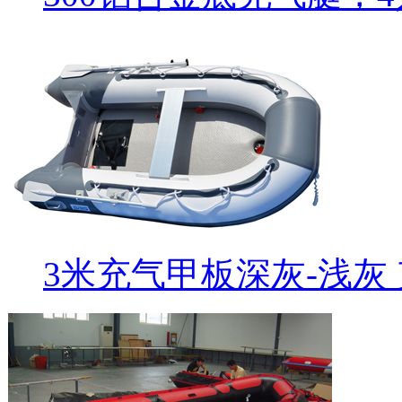
3米充气甲板深灰-浅灰