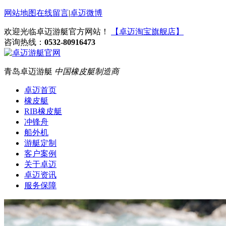
网站地图
在线留言
|
卓迈微博
欢迎光临卓迈游艇官方网站！
【卓迈淘宝旗舰店】
咨询热线：
0532-80916473
青岛卓迈游艇
中国橡皮艇制造商
卓迈首页
橡皮艇
RIB橡皮艇
冲锋舟
船外机
游艇定制
客户案例
关于卓迈
卓迈资讯
服务保障