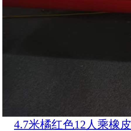
4.7米橘红色12人乘橡