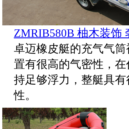
ZMRIB580B 柚木装饰
卓迈橡皮艇的充气气筒
置有很高的气密性，在
持足够浮力，整艇具有
性。