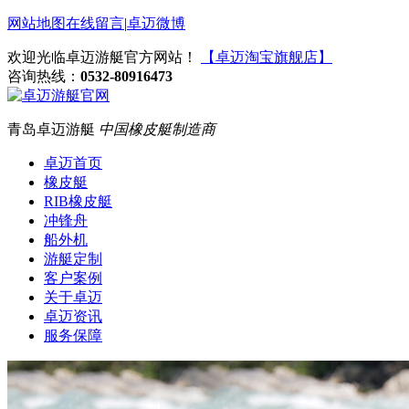
网站地图
在线留言
|
卓迈微博
欢迎光临卓迈游艇官方网站！
【卓迈淘宝旗舰店】
咨询热线：
0532-80916473
青岛卓迈游艇
中国橡皮艇制造商
卓迈首页
橡皮艇
RIB橡皮艇
冲锋舟
船外机
游艇定制
客户案例
关于卓迈
卓迈资讯
服务保障