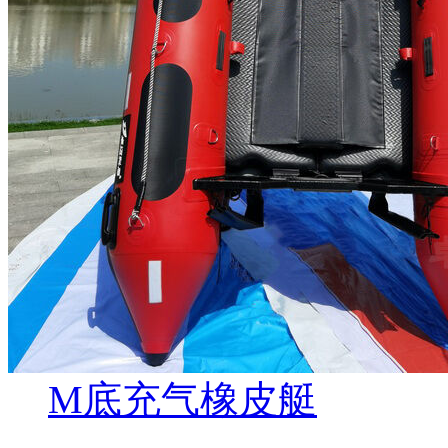
M底充气橡皮艇