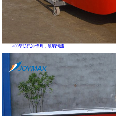
400型防汛冲锋舟，玻璃钢船