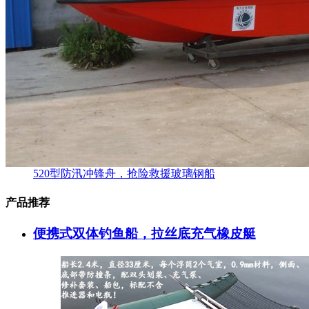
520型防汛冲锋舟，抢险救援玻璃钢船
产品推荐
便携式双体钓鱼船，拉丝底充气橡皮艇