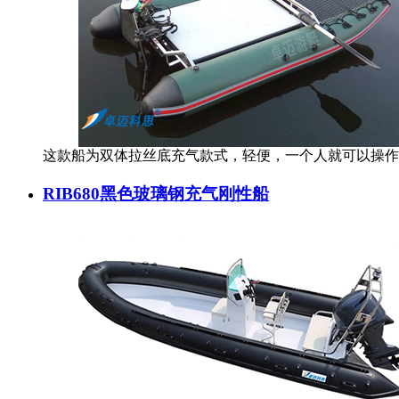
这款船为双体拉丝底充气款式，轻便，一个人就可以操作
RIB680黑色玻璃钢充气刚性船