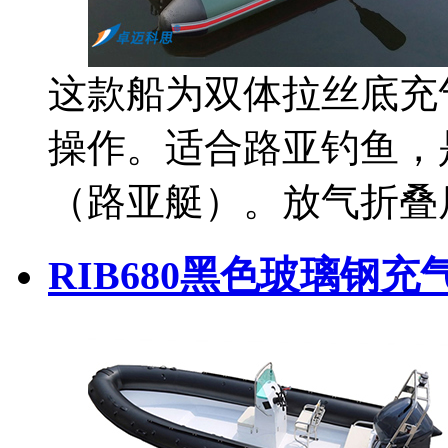
这款船为双体拉丝底充
操作。适合路亚钓鱼，
（路亚艇）。放气折叠
RIB680黑色玻璃钢充