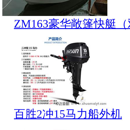
ZM163豪华敞篷快艇
百胜2冲15马力船外机