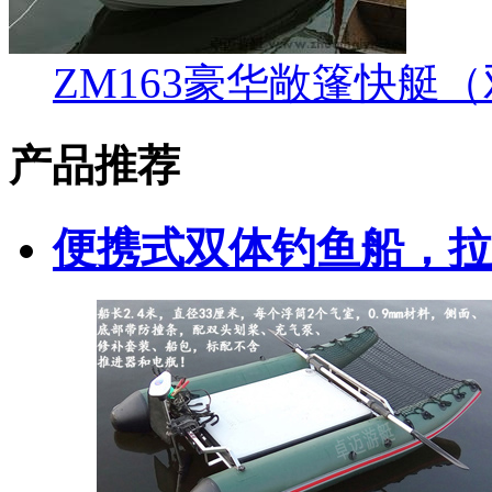
ZM163豪华敞篷快艇
产品推荐
便携式双体钓鱼船，拉