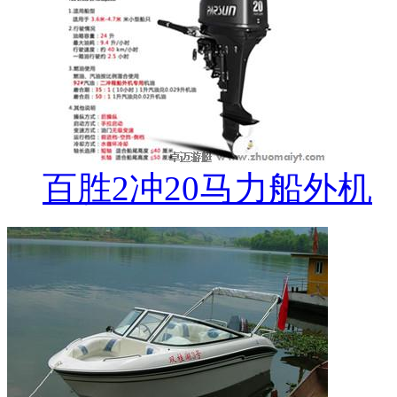
百胜2冲20马力船外机