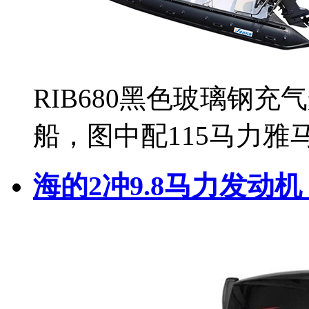
RIB680黑色玻璃钢充
船，图中配115马力
海的2冲9.8马力发动机 