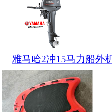
雅马哈2冲15马力船外