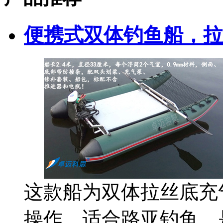
便携式双体钓鱼船，拉
这款船为双体拉丝底充
操作。适合路亚钓鱼，