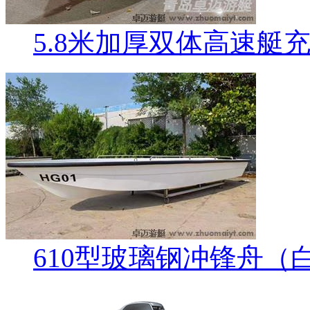
5.8米加厚双体高速艇
610型玻璃钢冲锋舟（