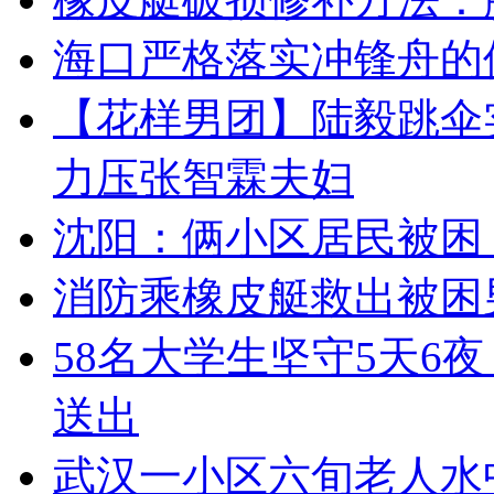
海口严格落实冲锋舟的
【花样男团】陆毅跳伞
力压张智霖夫妇
沈阳：俩小区居民被困
消防乘橡皮艇救出被困
58名大学生坚守5天6夜
送出
武汉一小区六旬老人水