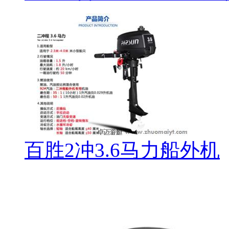
百胜2冲3.6马力船外机