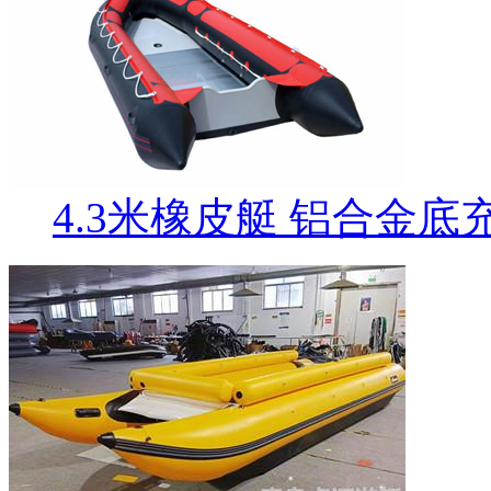
4.3米橡皮艇 铝合金底