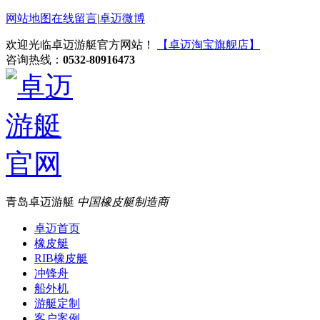
网站地图
在线留言
|
卓迈微博
欢迎光临卓迈游艇官方网站！
【卓迈淘宝旗舰店】
咨询热线：
0532-80916473
青岛卓迈游艇
中国橡皮艇制造商
卓迈首页
橡皮艇
RIB橡皮艇
冲锋舟
船外机
游艇定制
客户案例