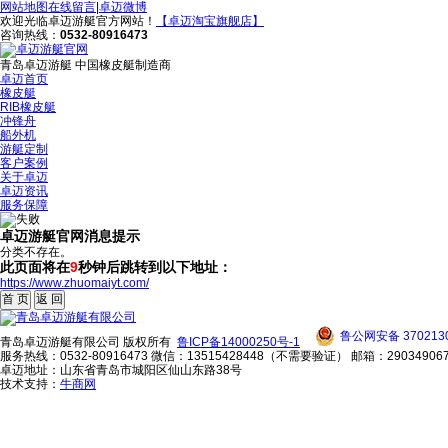
网站地图
在线留言
|
卓迈微博
欢迎光临卓迈游艇官方网站！
【卓迈淘宝旗舰店】
咨询热线：
0532-80916473
青岛卓迈游艇
中国橡皮艇制造商
卓迈首页
橡皮艇
RIB橡皮艇
冲锋舟
船外机
游艇定制
客户案例
关于卓迈
卓迈资讯
服务保障
卓迈游艇官网消息提示
分类不存在。
此页面将在
9
秒钟后跳转到以下地址：
https://www.zhuomaiyt.com/
鲁公网安备 3702130
青岛卓迈游艇有限公司 版权所有
鲁ICP备14000250号-1
服务热线：0532-80916473 微信：13515428448（不需要验证） 邮箱：290349067
卓迈地址：山东省青岛市城阳区仙山东路38号
技术支持：
牛商网