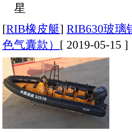
[
RIB橡皮艇
]
RIB630玻
色气囊款）
[ 2019-05-15 ]