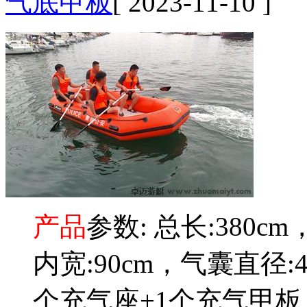
气底甲板
[ 2023-11-10 ]
产品
参数: 总长:380cm
内宽:90cm，气囊直径:
个充气座+1个充气甲板，