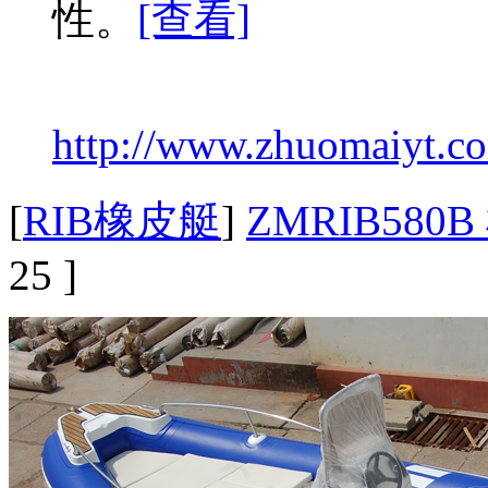
性。
[查看]
http://www.zhuomaiyt.co
[
RIB橡皮艇
]
ZMRIB58
25 ]